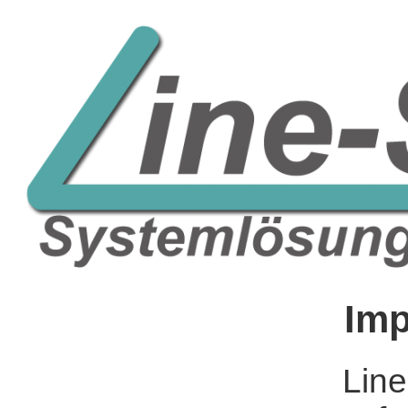
Im
Lin